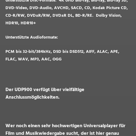
Unterstützte Disc-Formate: 4K UHD Blu-ray, Blu-ray, Blu-ray 3D,
DVD-Video, DVD-Audio, AVCHD, SACD, CD, Kodak Picture CD,
CD-R/RW, DVD±R/RW, DVD±R DL, BD-R/RE. Dolby Vision,
HDR10, HDR10+
Unterstützte Audioformate:
PCM bis 32-bit/384kHz, DSD bis DSD512, AIFF, ALAC, APE,
FLAC, WAV, MP3, AAC, OGG
Der UDP900 verfügt über vielfältige
Anschlussmöglichkeiten.
Wer noch einen sehr hochwertigen Universalplayer für
Film und Musikwiedergabe sucht, der ist hier genau